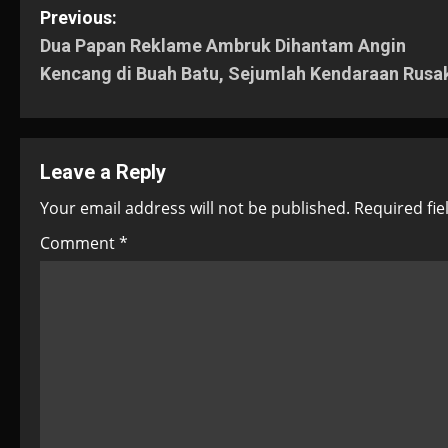
P
Previous:
Dua Papan Reklame Ambruk Dihantam Angin
o
Kencang di Buah Batu, Sejumlah Kendaraan Rusa
s
t
Leave a Reply
n
Your email address will not be published.
Required fi
a
Comment
*
v
i
g
a
t