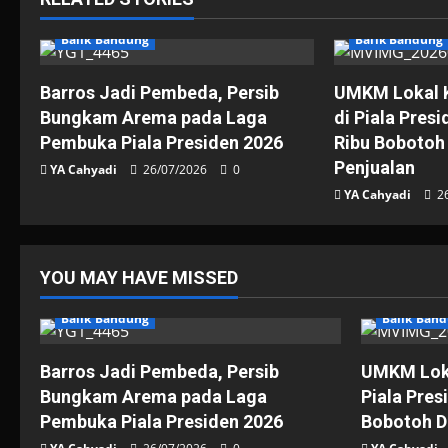
Balik Bandung
Balik Bandung
Barros Jadi Pembeda, Persib
UMKM Lokal K
Bungkam Arema pada Laga
di Piala Pres
Pembuka Piala Presiden 2026
Ribu Bobotoh
Penjualan
YA Cahyadi
26/07/2026
0
YA Cahyadi
2
YOU MAY HAVE MISSED
Balik Bandung
Balik Ban
Barros Jadi Pembeda, Persib
UMKM Loka
Bungkam Arema pada Laga
Piala Pres
Pembuka Piala Presiden 2026
Bobotoh D