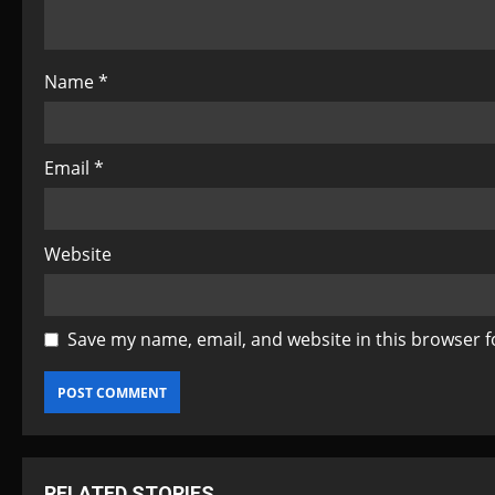
i
o
Name
*
n
Email
*
Website
Save my name, email, and website in this browser f
RELATED STORIES