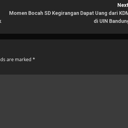
Next
Momen Bocah SD Kegirangan Dapat Uang dari KD
k
di UIN Bandun
elds are marked
*