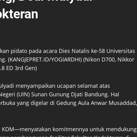
okteran
n pidato pada acara Dies Natalis ke-58 Universitas
ng. (KANGJEPRET.ID/YOGIARDHI) (Nikon D700, Nikkor
.8 ED 3rd Gen)
ulyadi menyampaikan ucapan selamat atas
 Negeri (UIN) Sunan Gunung Djati Bandung. Hal
erbuka yang digelar di Gedung Aula Anwar Musaddad,
apa KDM—menyatakan komitmennya untuk mendukung