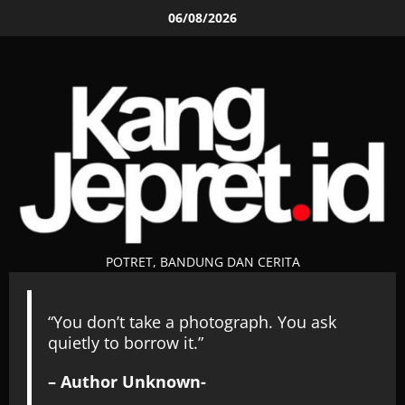
Skip
06/08/2026
to
content
POTRET, BANDUNG DAN CERITA
“You don’t take a photograph. You ask
quietly to borrow it.”
– Author Unknown-