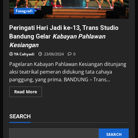
Fotografi
Peringati Hari Jadi ke-13, Trans Studio
Bandung Gelar
Kabayan Pahlawan
Kesiangan
YA Cahyadi
23/06/2024
0
Pagelaran Kabayan Pahlawan Kesiangan ditunjang
aksi teatrikal pemeran didukung tata cahaya
panggung, yang prima. BANDUNG – Trans...
Read
Read More
more
about
Peringati
Hari
Jadi
SEARCH
ke-
13,
Trans
Studio
Bandung
SEARCH