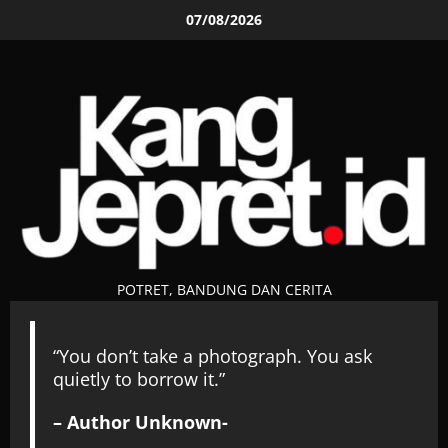
Skip
07/08/2026
to
content
POTRET, BANDUNG DAN CERITA
“You don’t take a photograph. You ask
quietly to borrow it.”
– Author Unknown-