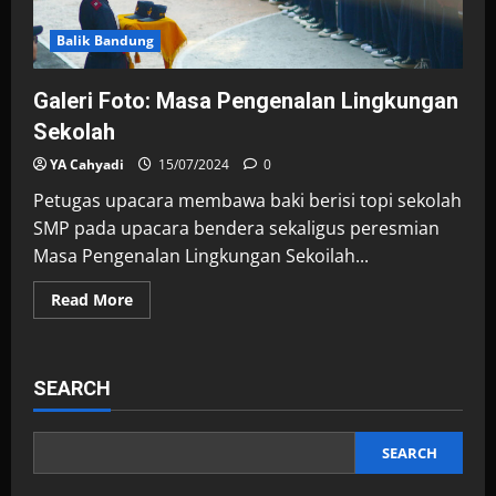
Balik Bandung
Galeri Foto: Masa Pengenalan Lingkungan
Sekolah
YA Cahyadi
15/07/2024
0
Petugas upacara membawa baki berisi topi sekolah
SMP pada upacara bendera sekaligus peresmian
Masa Pengenalan Lingkungan Sekoilah...
Read
Read More
more
about
Galeri
Foto:
Masa
SEARCH
Pengenalan
Lingkungan
Sekolah
SEARCH