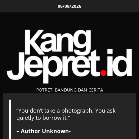
Skip
06/08/2026
to
content
POTRET, BANDUNG DAN CERITA
“You don’t take a photograph. You ask
quietly to borrow it.”
– Author Unknown-