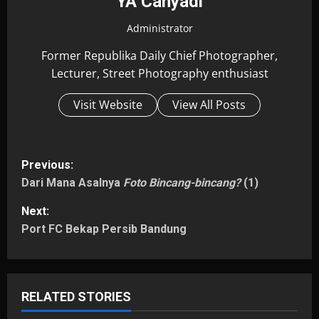
YA Cahyadi
Administrator
Former Republika Daily Chief Photographer,
Lecturer, Street Photography enthusiast
Visit Website
View All Posts
P
Previous:
Dari Mana Asalnya
Foto Bincang-bincang?
(1)
o
Next:
s
Port FC Bekap Persib Bandung
t
n
RELATED STORIES
a