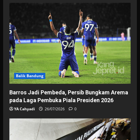
v
i
g
a
t
i
Balik Bandung
o
Barros Jadi Pembeda, Persib Bungkam Arema
n
pada Laga Pembuka Piala Presiden 2026
YA Cahyadi
26/07/2026
0