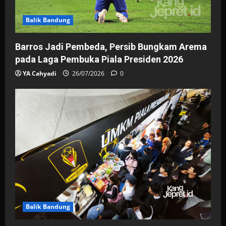
o
Balik Bandung
n
Barros Jadi Pembeda, Persib Bungkam Arema
pada Laga Pembuka Piala Presiden 2026
YA Cahyadi
26/07/2026
0
Balik Bandung