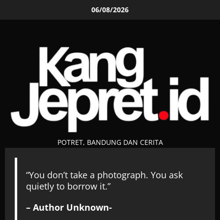
Skip
06/08/2026
to
content
POTRET, BANDUNG DAN CERITA
“You don’t take a photograph. You ask
quietly to borrow it.”
– Author Unknown-