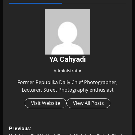
YA Cahyadi
Administrator
Former Republika Daily Chief Photographer,
Lecturer, Street Photography enthusiast
Visit Website
View All Posts
P
Previous: