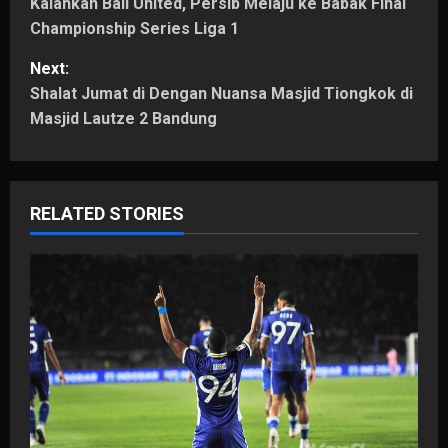
Kalahkan Bali United, Persib Melaju ke Babak Final
o
Championship Series Liga 1
s
Next:
t
Shalat Jumat di Dengan Nuansa Masjid Tiongkok di
Masjid Lautze 2 Bandung
n
a
RELATED STORIES
v
i
g
a
t
i