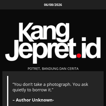
Skip
06/08/2026
to
content
POTRET, BANDUNG DAN CERITA
“You don’t take a photograph. You ask
quietly to borrow it.”
– Author Unknown-