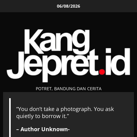
Skip
06/08/2026
to
content
POTRET, BANDUNG DAN CERITA
“You don’t take a photograph. You ask
quietly to borrow it.”
– Author Unknown-