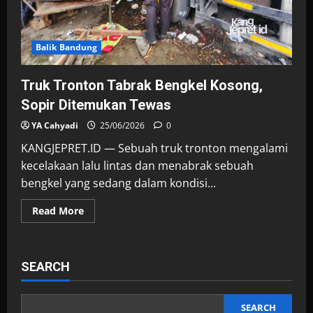
Balik Bandung
Truk Tronton Tabrak Bengkel Kosong,
Sopir Ditemukan Tewas
YA Cahyadi
25/06/2026
0
KANGJEPRET.ID — Sebuah truk tronton mengalami
kecelakaan lalu lintas dan menabrak sebuah
bengkel yang sedang dalam kondisi...
Read
Read More
more
about
Truk
Tronton
Tabrak
SEARCH
Bengkel
Kosong,
Sopir
Ditemukan
Tewas
SEARCH