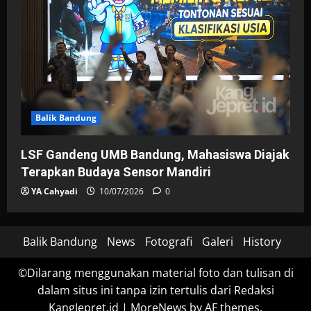
Balik Bandung
LSF Gandeng UMB Bandung, Mahasiswa Diajak
Terapkan Budaya Sensor Mandiri
YA Cahyadi
10/07/2026
0
Balik Bandung
News
Fotografi
Galeri
History
©Dilarang menggunakan material foto dan tulisan di
dalam situs ini tanpa izin tertulis dari Redaksi
KangJepret.id
|
MoreNews
by AF themes.