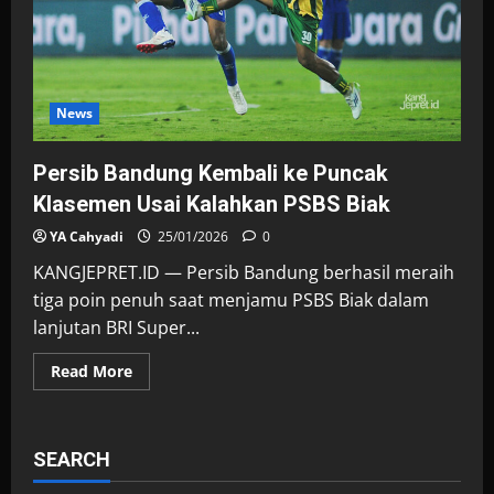
Kiper
Dadakan
News
Persib Bandung Kembali ke Puncak
Klasemen Usai Kalahkan PSBS Biak
YA Cahyadi
25/01/2026
0
KANGJEPRET.ID — Persib Bandung berhasil meraih
tiga poin penuh saat menjamu PSBS Biak dalam
lanjutan BRI Super...
Read
Read More
more
about
Persib
Bandung
Kembali
SEARCH
ke
Puncak
Klasemen