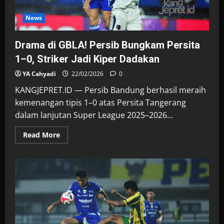
News
Drama di GBLA! Persib Bungkam Persita
1–0, Striker Jadi Kiper Dadakan
YA Cahyadi
22/02/2026
0
KANGJEPRET.ID — Persib Bandung berhasil meraih
kemenangan tipis 1–0 atas Persita Tangerang
dalam lanjutan Super League 2025–2026...
Read
Read More
more
about
Drama
di
GBLA!
Persib
Bungkam
Persita
1–
0,
Striker
Jadi