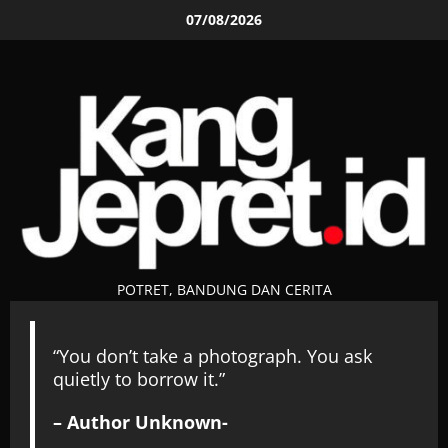
Skip
07/08/2026
to
content
POTRET, BANDUNG DAN CERITA
“You don’t take a photograph. You ask
quietly to borrow it.”
– Author Unknown-