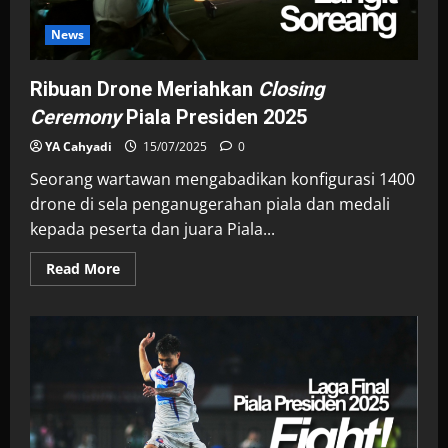
News
Ribuan Drone Meriahkan
Closing
Ceremony
Piala Presiden 2025
YA Cahyadi
15/07/2025
0
Seorang wartawan mengabadikan konfigurasi 1400
drone di sela penganugerahan piala dan medali
kepada peserta dan juara Piala...
Read
Read More
more
about
Ribuan
Drone
Meriahkan
<i>Closing
Ceremony</i>
Piala
Presiden
2025