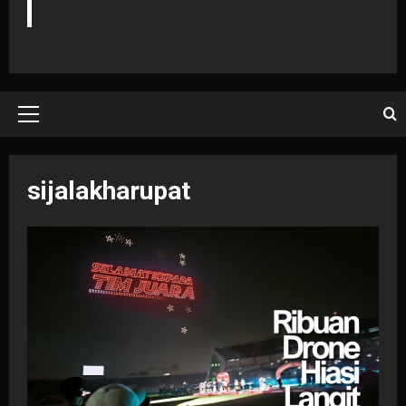
Primary
Menu
sijalakharupat