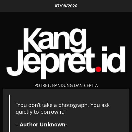
Skip
07/08/2026
to
content
POTRET, BANDUNG DAN CERITA
“You don’t take a photograph. You ask
quietly to borrow it.”
– Author Unknown-