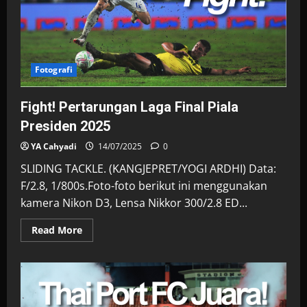
Fotografi
Fight! Pertarungan Laga Final Piala
Presiden 2025
YA Cahyadi
14/07/2025
0
SLIDING TACKLE. (KANGJEPRET/YOGI ARDHI) Data:
F/2.8, 1/800s.Foto-foto berikut ini menggunakan
kamera Nikon D3, Lensa Nikkor 300/2.8 ED...
Read
Read More
more
about
Fight!
Pertarungan
Laga
Final
Piala
Presiden