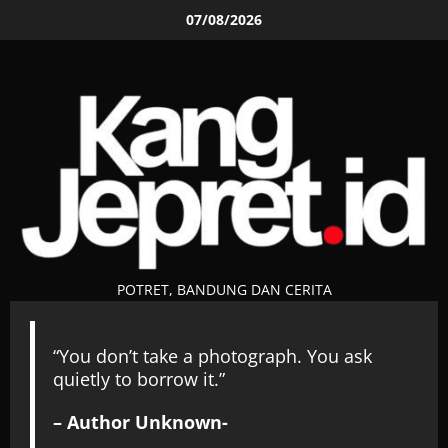
Skip
07/08/2026
to
content
POTRET, BANDUNG DAN CERITA
“You don’t take a photograph. You ask
quietly to borrow it.”
– Author Unknown-