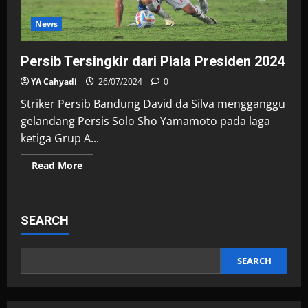
News
Persib Tersingkir dari Piala Presiden 2024
YA Cahyadi
26/07/2024
0
Striker Persib Bandung David da Silva mengganggu
gelandang Persis Solo Sho Yamamoto pada laga
ketiga Grup A...
Read
Read More
more
about
Persib
Tersingkir
dari
SEARCH
Piala
Presiden
2024
SEARCH