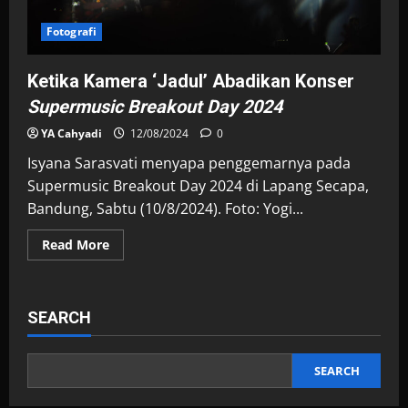
Fotografi
Ketika Kamera ‘Jadul’ Abadikan Konser
Supermusic Breakout Day 2024
YA Cahyadi
12/08/2024
0
Isyana Sarasvati menyapa penggemarnya pada
Supermusic Breakout Day 2024 di Lapang Secapa,
Bandung, Sabtu (10/8/2024). Foto: Yogi...
Read
Read More
more
about
Ketika
Kamera
‘Jadul’
SEARCH
Abadikan
Konser<i>
Supermusic
Breakout
Day
SEARCH
2024</i>