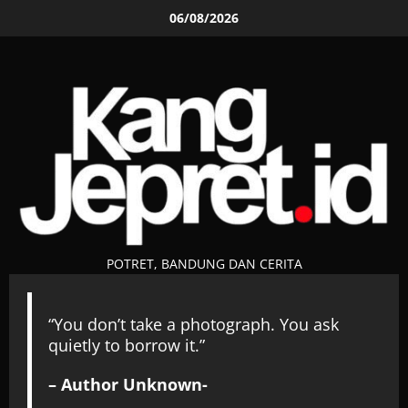
Skip
06/08/2026
to
content
POTRET, BANDUNG DAN CERITA
“You don’t take a photograph. You ask
quietly to borrow it.”
– Author Unknown-