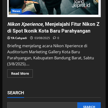
News
Nikon Xperience
, Menjelajahi Fitur Nikon Z
di Spot Ikonik Kota Baru Parahyangan
YA Cahyadi
03/08/2025
0
Briefing menjelang acara Nikon Xperience di
Auditorium Marketing Gallery Kota Baru
Parahyangan, Kabupaten Bandung Barat, Sabtu
(3/8/2025)....
Read
Read More
more
about
<i>Nikon
Xperience</i>,
Menjelajahi
SEARCH
Fitur
Nikon
Z
di
Spot
SEARCH