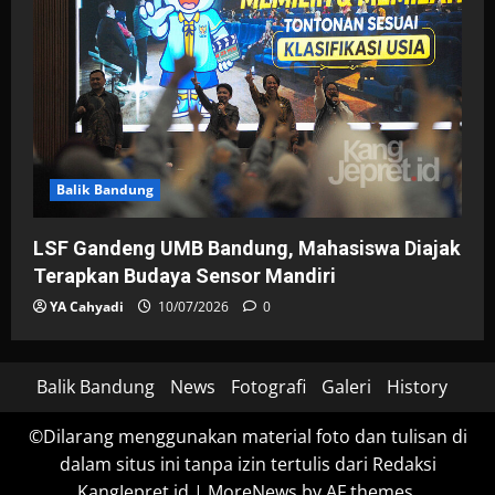
Balik Bandung
LSF Gandeng UMB Bandung, Mahasiswa Diajak
Terapkan Budaya Sensor Mandiri
YA Cahyadi
10/07/2026
0
Balik Bandung
News
Fotografi
Galeri
History
©Dilarang menggunakan material foto dan tulisan di
dalam situs ini tanpa izin tertulis dari Redaksi
KangJepret.id
|
MoreNews
by AF themes.