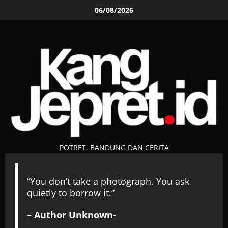
Skip
06/08/2026
to
content
POTRET, BANDUNG DAN CERITA
“You don’t take a photograph. You ask
quietly to borrow it.”
– Author Unknown-