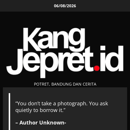
Skip
06/08/2026
to
content
POTRET, BANDUNG DAN CERITA
“You don’t take a photograph. You ask
quietly to borrow it.”
– Author Unknown-