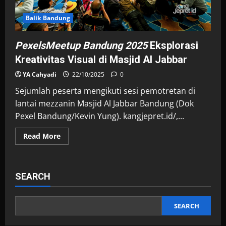
Balik Bandung
PexelsMeetup Bandung 2025
Eksplorasi
Kreativitas Visual di Masjid Al Jabbar
YA Cahyadi
22/10/2025
0
Sejumlah peserta mengikuti sesi pemotretan di
lantai mezzanin Masjid Al Jabbar Bandung (Dok
Pexel Bandung/Kevin Yung). kangjepret.id/,...
Read
Read More
more
about
<i>PexelsMeetup
Bandung
2025
SEARCH
</i>
Eksplorasi
Kreativitas
Visual
di
SEARCH
Masjid
Al