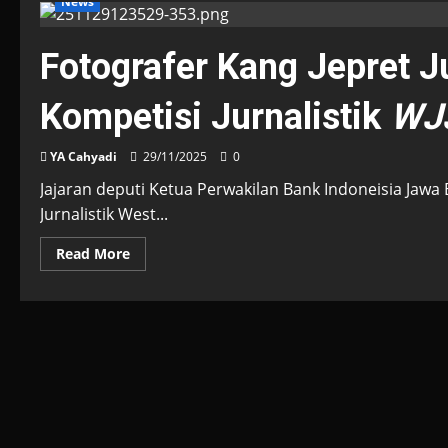
News
Fotografer Kang Jepret J
Kompetisi Jurnalistik
WJ
YA Cahyadi
29/11/2025
0
Jajaran deputi Ketua Perwakilan Bank Indoneisia Jawa
Jurnalistik West...
Read
Read More
more
about
Fotografer
Kang
Jepret
Juarai
Kategori
Foto
Kompetisi
Jurnalistik
<i>WJJC
2025</i>