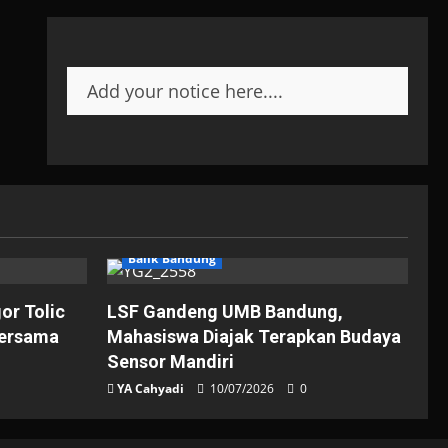
Add your notice here....
Balik Bandung
gor Tolic
LSF Gandeng UMB Bandung,
Bersama
Mahasiswa Diajak Terapkan Budaya
Sensor Mandiri
YA Cahyadi
10/07/2026
0