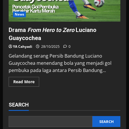
News
Drama
From Hero to Zero
Luciano
Guaycochea
YA Cahyadi
28/10/2025
0
Gelandang serang Persib Bandung Luciano
Guaycochea menendang bola yang menjadi gol
pembuka pada laga antara Persib Bandung...
Read
Read More
more
about
Drama
<i>From
Hero
SEARCH
to
Zero</i>
Luciano
Guaycochea
SEARCH