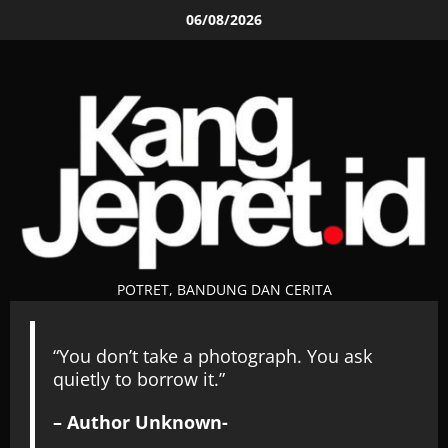
Skip
06/08/2026
to
content
POTRET, BANDUNG DAN CERITA
“You don’t take a photograph. You ask
quietly to borrow it.”
– Author Unknown-