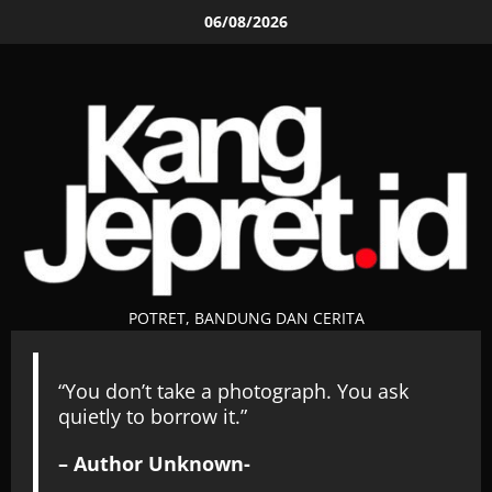
Skip
06/08/2026
to
content
POTRET, BANDUNG DAN CERITA
“You don’t take a photograph. You ask
quietly to borrow it.”
– Author Unknown-