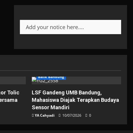
Add your notice here....
Balik Bandung
gor Tolic
LSF Gandeng UMB Bandung,
Bersama
Mahasiswa Diajak Terapkan Budaya
Sensor Mandiri
YA Cahyadi
10/07/2026
0