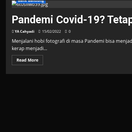
Balik Bandung
Pandemi Covid-19? Tetap
YA Cahyadi
15/02/2022
0
Menjalani hobi fotografi di masa Pandemi bisa menjadi 
kerap menjadi...
Read
Read More
more
about
Pandemi
Covid-
19?
Tetaplah
Memotret!