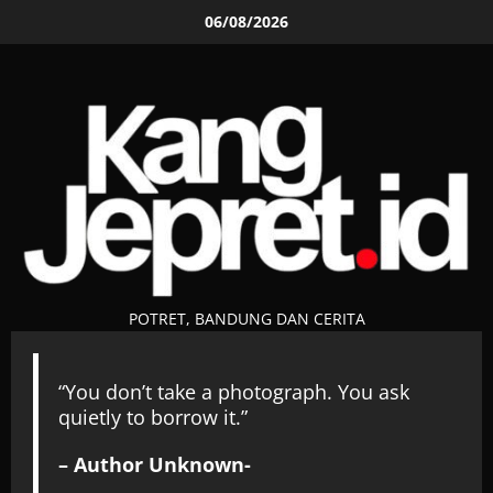
Skip
06/08/2026
to
content
POTRET, BANDUNG DAN CERITA
“You don’t take a photograph. You ask
quietly to borrow it.”
– Author Unknown-