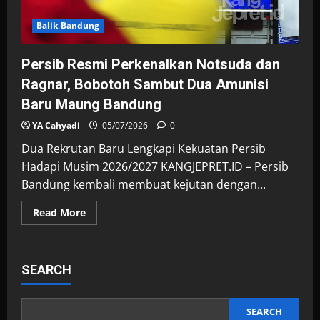
Balik Bandung
Persib Resmi Perkenalkan Notsuda dan
Ragnar, Bobotoh Sambut Dua Amunisi
Baru Maung Bandung
YA Cahyadi
05/07/2026
0
Dua Rekrutan Baru Lengkapi Kekuatan Persib
Hadapi Musim 2026/2027 KANGJEPRET.ID – Persib
Bandung kembali membuat kejutan dengan...
Read
Read More
more
about
Persib
Resmi
Perkenalkan
SEARCH
Notsuda
dan
Ragnar,
Bobotoh
Sambut
SEARCH