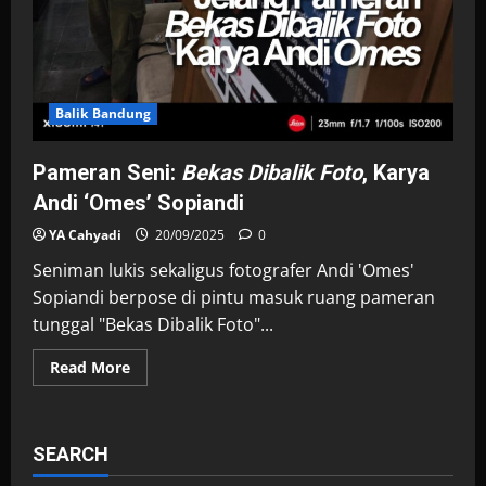
Balik Bandung
Pameran Seni:
Bekas Dibalik Foto
, Karya
Andi ‘Omes’ Sopiandi
YA Cahyadi
20/09/2025
0
Seniman lukis sekaligus fotografer Andi 'Omes'
Sopiandi berpose di pintu masuk ruang pameran
tunggal "Bekas Dibalik Foto"...
Read
Read More
more
about
Pameran
Seni:
<i>Bekas
SEARCH
Dibalik
Foto</i>,