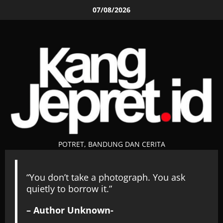
Skip
07/08/2026
to
content
POTRET, BANDUNG DAN CERITA
“You don’t take a photograph. You ask
quietly to borrow it.”
– Author Unknown-