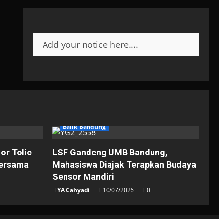
Add your notice here....
Balik Bandung
gor Tolic
LSF Gandeng UMB Bandung,
Bersama
Mahasiswa Diajak Terapkan Budaya
Sensor Mandiri
YA Cahyadi
10/07/2026
0