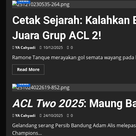
News
Cetak Sejarah: Kalahkan 
Juara Grup ACL 2!
YA Cahyadi
10/12/2025
0
Ramone Tanque merayakan gol semata wayang pada la
Read
Read More
more
about
Cetak
News
Sejarah:
Kalahkan
Bangkok
United
ACL Two 2025
: Maung B
1-
0,
Persib
YA Cahyadi
Juara
24/10/2025
0
Grup
ACL
Gelandang serang Persib Bandung Adam Alis melepas
2!
Champions...